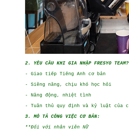
2. YÊU CẦU KHI GIA NHẬP FRESYO TEAM?
- Giao tiếp Tiếng Anh cơ bản
- Siêng năng, chịu khó học hỏi
- Năng động, nhiệt tình
- Tuân thủ quy định và kỷ luật của c
3. MÔ TẢ CÔNG VIỆC CƠ BẢN:
**Đối với nhân viên NỮ