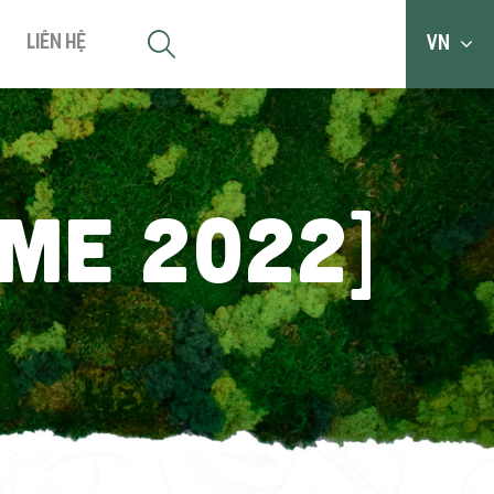
Liên hệ
VN
IME 2022]