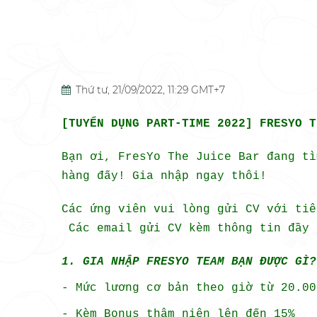
Thứ tư, 21/09/2022, 11:29 GMT+7
[TUYỂN DỤNG PART-TIME 2022]
FRESYO T
Bạn ơi, FresYo The Juice Bar đang tì
hàng đấy! Gia nhập ngay thôi!
Các ứng viên vui lòng gửi CV với ti
Các email gửi CV kèm thông tin đầy 
1. GIA NHẬP FRESYO TEAM BẠN ĐƯỢC GÌ?
- Mức lương cơ bản theo giờ từ 20.00
- Kèm Bonus thâm niên lên đến 15%