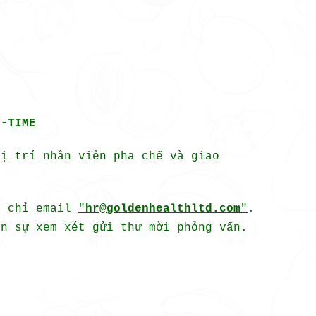
T-TIME
vị trí nhân viên pha chế và giao
a chỉ email
"
hr@
goldenhealthltd.
com
"
.
n sự xem xét gửi thư mời phỏng vấn.