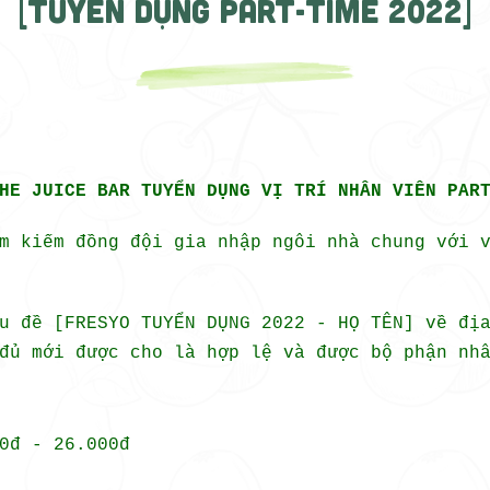
[TUYỂN DỤNG PART-TIME 2022]
HE JUICE BAR TUYỂN DỤNG VỊ TRÍ NHÂN VIÊN PAR
m kiếm đồng đội gia nhập ngôi nhà chung với 
êu đề [FRESYO TUYỂN DỤNG 2022 - HỌ TÊN] về đị
đủ mới được cho là hợp lệ và được bộ phận nhâ
0đ - 26.000đ