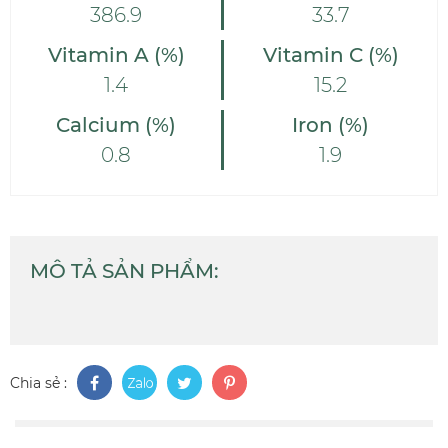
386.9
33.7
Vitamin A (%)
Vitamin C (%)
1.4
15.2
Calcium (%)
Iron (%)
0.8
1.9
MÔ TẢ SẢN PHẨM:
Chia sẻ :