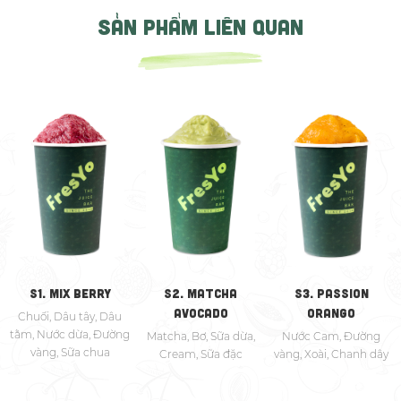
SẢN PHẨM LIÊN QUAN
S1. MIX BERRY
S2. MATCHA
S3. PASSION
AVOCADO
ORANGO
Chuối, Dâu tây, Dâu
tằm, Nước dừa, Đường
Matcha, Bơ, Sữa dừa,
Nước Cam, Đường
vàng, Sữa chua
Cream, Sữa đặc
vàng, Xoài, Chanh dây