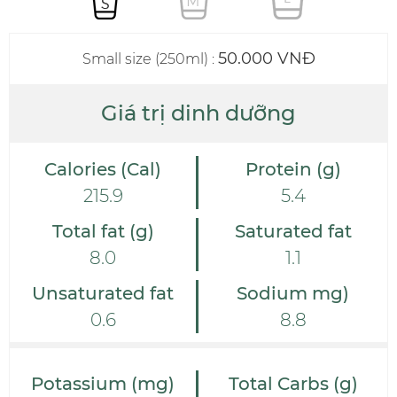
50.000 VNĐ
Small size (250ml)
:
Giá trị dinh dưỡng
Calories (Cal)
Protein (g)
215.9
5.4
Total fat (g)
Saturated fat
8.0
1.1
Unsaturated fat
Sodium mg)
0.6
8.8
Potassium (mg)
Total Carbs (g)