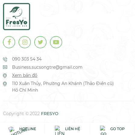
090 303 54 34
Business.sucsongtre@gmail.com
Xem bản đồ
110 Xuân Thủy, Phường An Khánh (Thảo Điền cũ)
Hồ Chí Minh
Copyright © 2022
FRESYO
Messenger
HOTLINE
LIÊN HỆ
GO TOP