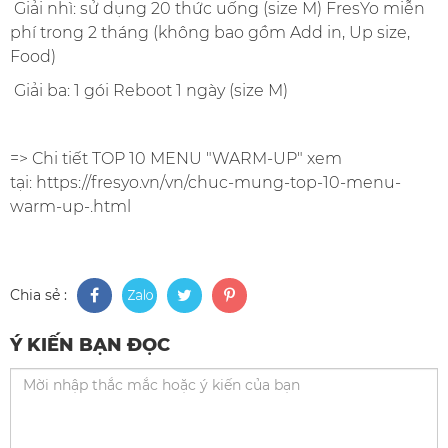
Giải nhì: sử dụng 20 thức uống (size M) FresYo miễn
phí trong 2 tháng (không bao gồm Add in, Up size,
Food)
Giải ba: 1 gói Reboot 1 ngày (size M)
=> Chi tiết TOP 10 MENU "WARM-UP" xem
tại:
https://fresyo.vn/vn/chuc-mung-top-10-menu-
warm-up-.html
Chia sẻ :
Ý KIẾN BẠN ĐỌC