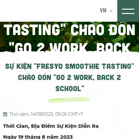
SMOOTHIE
VN
TASTING" CHÀO ĐÓN
"GO 2 WORK, BACK
2 SCHOOL"
SỰ KIỆN "FRESYO SMOOTHIE TASTING"
CHÀO ĐÓN "GO 2 WORK, BACK 2
Trang chủ
TIN TỨC
Tin tức & Sự kiện
Tin công ty
SCHOOL"
Thứ năm, 14/09/2023, 09:28 GMT+7
Thời Gian, Địa Điểm Sự Kiện Diễn Ra
Ngày 19 tháng 8 năm 2023