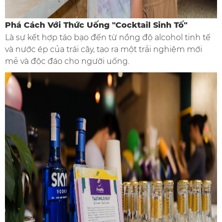
Phá Cách Với Thức Uống "Cocktail Sinh Tố"
Là sự kết hợp táo bạo đến từ nồng độ alcohol tinh tế
và nước ép của trái cây, tạo ra một trải nghiệm mới
mẻ và độc đáo cho người uống.