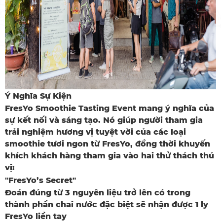
Ý Nghĩa Sự Kiện
FresYo Smoothie Tasting Event
mang ý nghĩa của
sự kết nối và sáng tạo. Nó giúp người tham gia
trải nghiệm hương vị tuyệt vời của các loại
smoothie tươi ngon từ FresYo, đồng thời khuyến
khích khách hàng tham gia vào hai thử thách thú
vị:
"FresYo’s Secret"
Đoán đúng từ 3 nguyên liệu trở lên có trong
thành phần chai nước đặc biệt sẽ nhận được 1
ly
FresYo liền tay