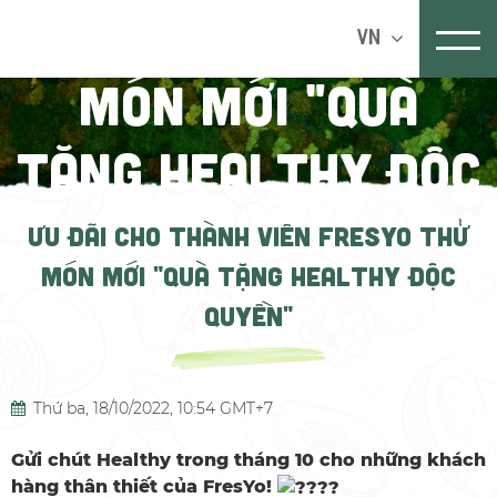
VIÊN FRESYO THỬ
VN
MÓN MỚI "Quà
tặng healthy độc
quyền"
ƯU ĐÃI CHO THÀNH VIÊN FRESYO THỬ
MÓN MỚI "QUÀ TẶNG HEALTHY ĐỘC
Trang chủ
TIN TỨC
Tin tức & Sự kiện
Tin khuyến mãi
QUYỀN"
Thứ ba, 18/10/2022, 10:54 GMT+7
Gửi chút Healthy trong tháng 10 cho những khách
hàng thân thiết của FresYo!