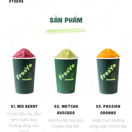
OTHERS
SẢN PHẨM
S1. MIX BERRY
S2. MATCHA
S3. PASSION
AVOCADO
ORANGO
Chuối, Dâu tây, Dâu
tằm, Nước dừa,
Matcha, Bơ, Sữa dừa,
Nước Cam, Đường
Đường vàng, Sữa
Cream, Sữa đặc
vàng, Xoài, Chanh dây
chua