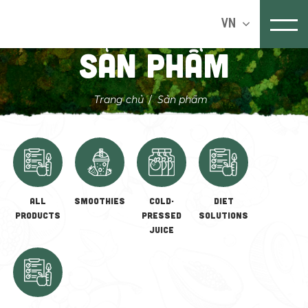
VN
Sản phẩm
Trang chủ
Sản phẩm
ALL
SMOOTHIES
COLD-
Diet
PRODUCTS
PRESSED
solutions
JUICE