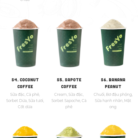
S4. COCONUT
S5. SAPOTE
S6. BANANA
COFFEE
COFFEE
PEANUT
Sữa đặc, Cà phê,
Cream, Sữa đặc,
Chuối, Bơ đậu phộng,
Sorbet Dừa, Sữa tươi,
Sorbet Sapoche, Cà
Sữa hạnh nhân, Mật
Cốt dừa
phê
ong