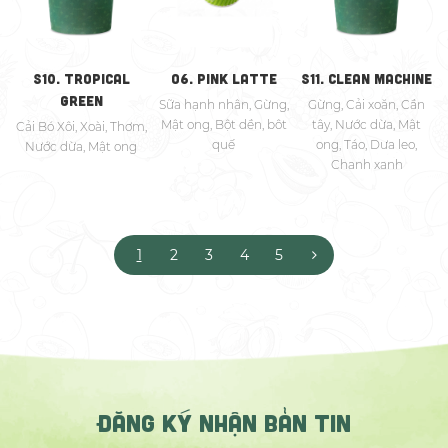
S10. TROPICAL
O6. PINK LATTE
S11. CLEAN MACHINE
GREEN
Sữa hạnh nhân, Gừng,
Gừng, Cải xoăn, Cần
Mật ong, Bột dền, bôt
tây, Nước dừa, Mật
Cải Bó Xôi, Xoài, Thơm,
quế
ong, Táo, Dưa leo,
Nước dừa, Mật ong
Chanh xanh
1
2
3
4
5
ĐĂNG KÝ NHẬN BẢN TIN