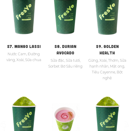
S7. MANGO LASSI
S8. DURIAN
S9. GOLDEN
AVOCADO
HEALTH
Nước Cam, Đường
vàng, Xoài, Sữa chua
Sữa đặc, Sữa tươi,
Gừng, Xoài, Thơm, Sữa
Sorbet Bơ Sầu riêng
hạnh nhân, Mật ong,
Tiêu Cayenne, Bột
nghệ