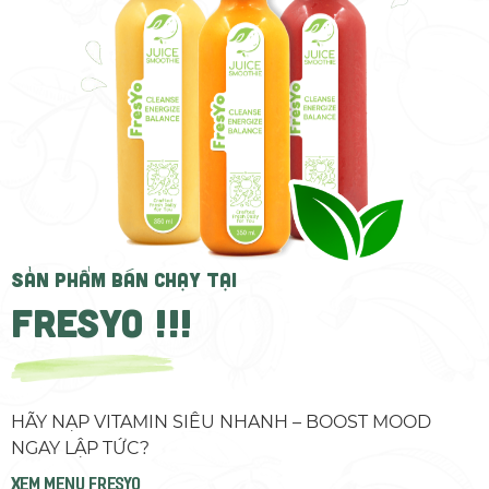
SẢN PHẨM BÁN CHẠY TẠI
FRESYO !!!
HÃY NẠP VITAMIN SIÊU NHANH – BOOST MOOD
NGAY LẬP TỨC?
xem menu fresyo