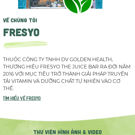
VỀ CHÚNG TÔI
FRESYO
THUỘC CÔNG TY TNHH DV GOLDEN HEALTH,
THƯƠNG HIỆU FRESYO THE JUICE BAR RA ĐỜI NĂM
2016 VỚI MỤC TIÊU TRỞ THÀNH GIẢI PHÁP TRUYỀN
TẢI VITAMIN VÀ DƯỠNG CHẤT TỰ NHIÊN VÀO CƠ
THỂ.
TÌM HIỂU VỀ fresyo
THƯ VIỆN HÌNH ẢNH & VIDEO